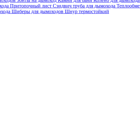
моходов
Зонты на дымоход
Камни для бани
Колено для дымоход
охода
Притопочный лист
Сэндвич труба для дымохода
Теплообме
охода
Шиберы для дымоходов
Шнур термостойкий