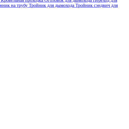
а
Кровельная проходка
Оголовок для дымохода
Переход для
нник на трубу
Тройник для дымохода
Тройник сэндвич для