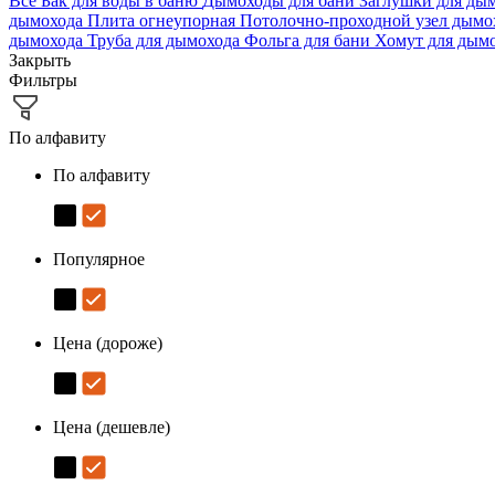
Все
Бак для воды в баню
Дымоходы для бани
Заглушки для ды
дымохода
Плита огнеупорная
Потолочно-проходной узел дым
дымохода
Труба для дымохода
Фольга для бани
Хомут для дым
Закрыть
Фильтры
По алфавиту
По алфавиту
Популярное
Цена (дороже)
Цена (дешевле)