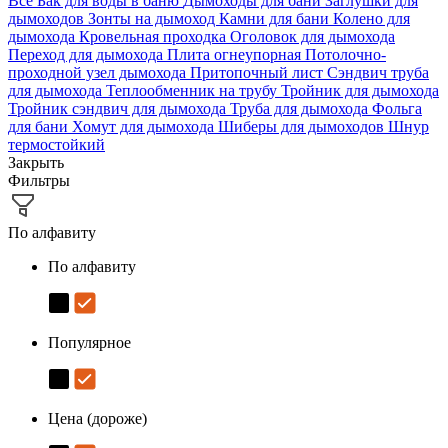
Все
Бак для воды в баню
Дымоходы для бани
Заглушки для
дымоходов
Зонты на дымоход
Камни для бани
Колено для
дымохода
Кровельная проходка
Оголовок для дымохода
Переход для дымохода
Плита огнеупорная
Потолочно-
проходной узел дымохода
Притопочный лист
Сэндвич труба
для дымохода
Теплообменник на трубу
Тройник для дымохода
Тройник сэндвич для дымохода
Труба для дымохода
Фольга
для бани
Хомут для дымохода
Шиберы для дымоходов
Шнур
термостойкий
Закрыть
Фильтры
По алфавиту
По алфавиту
Популярное
Цена (дороже)