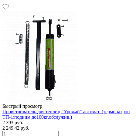
Быстрый просмотр
Проветриватель для теплиц "Урожай" автомат. (термопатрон
ТП-1;подним.до100кг,обслужив.)
2 393 руб.
2 249.42 руб.