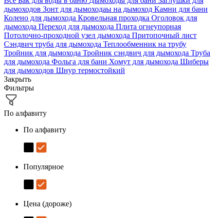
Все
Бак для воды в баню
Дымоходы для бани
Заглушки для
дымоходов
Зонт для дымоходаы на дымоход
Камни для бани
Колено для дымохода
Кровельная проходка
Оголовок для
дымохода
Переход для дымохода
Плита огнеупорная
Потолочно-проходной узел дымохода
Притопочный лист
Сэндвич труба для дымохода
Теплообменник на трубу
Тройник для дымохода
Тройник сэндвич для дымохода
Труба
для дымохода
Фольга для бани
Хомут для дымохода
Шиберы
для дымоходов
Шнур термостойкий
Закрыть
Фильтры
По алфавиту
По алфавиту
Популярное
Цена (дороже)