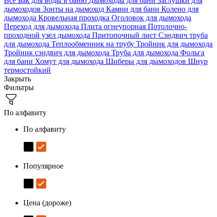
Все
Бак для воды в баню
Дымоходы для бани
Заглушки для
дымоходов
Зонты на дымоход
Камни для бани
Колено для
дымохода
Кровельная проходка
Оголовок для дымохода
Переход для дымохода
Плита огнеупорная
Потолочно-
проходной узел дымохода
Притопочный лист
Сэндвич труба
для дымохода
Теплообменник на трубу
Тройник для дымохода
Тройник сэндвич для дымохода
Труба для дымохода
Фольга
для бани
Хомут для дымохода
Шиберы для дымоходов
Шнур
термостойкий
Закрыть
Фильтры
По алфавиту
По алфавиту
Популярное
Цена (дороже)