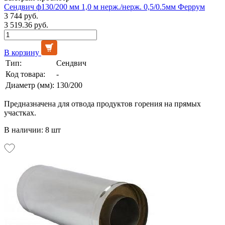
Сендвич ф130/200 мм 1,0 м нерж./нерж. 0,5/0.5мм Феррум
3 744 руб.
3 519.36 руб.
В корзину
Тип:
Сендвич
Код товара:
-
Диаметр (мм):
130/200
Предназначена для отвода продуктов горения на прямых
участках.
В наличии: 8 шт