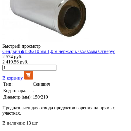
Быстрый просмотр
Сендвич ф150/210 мм 1,0 м нерж./оц. 0.5/0.5мм Огнерус
2 574 руб.
2 419.56 руб.
В корзину
Тип:
Сендвич
Код товара:
-
Диаметр (мм):
150/210
Предназначен для отвода продуктов горения на прямых
участках.
В наличии: 13 шт