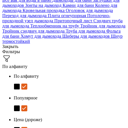
Все
Бак для воды в баню
Дымоходы для бани
Заглушки для
дымоходов
Зонты на дымоход
Камни для бани
Колено для
дымохода
Кровельная проходка
Оголовок для дымохода
Переход для дымохода
Плита огнеупорная
Потолочно-
проходной узел дымохода
Притопочный лист
Сэндвич труба
для дымохода
Теплообменник на трубу
Тройник для дымохода
Тройник сэндвич для дымохода
Труба для дымохода
Фольга
для бани
Хомут для дымохода
Шиберы для дымоходов
Шнур
термостойкий
Закрыть
Фильтры
По алфавиту
По алфавиту
Популярное
Цена (дороже)