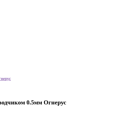
гнерус
водчиком 0.5мм Огнерус