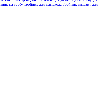
а
Кровельная проходка
Оголовок для дымохода
Переход для
нник на трубу
Тройник для дымохода
Тройник сэндвич для