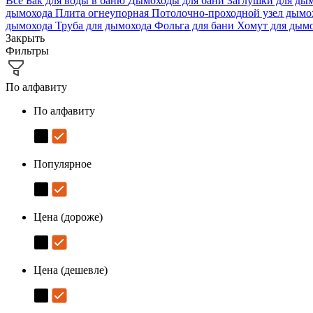
Все
Бак для воды в баню
Дымоходы для бани
Заглушки для ды
дымохода
Плита огнеупорная
Потолочно-проходной узел дым
дымохода
Труба для дымохода
Фольга для бани
Хомут для дым
Закрыть
Фильтры
По алфавиту
По алфавиту
Популярное
Цена (дороже)
Цена (дешевле)