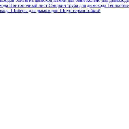
моходов
Зонты на дымоход
Камни для бани
Колено для дымоход
охода
Притопочный лист
Сэндвич труба для дымохода
Теплообме
охода
Шиберы для дымоходов
Шнур термостойкий