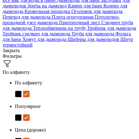
Все
Бак для воды в баню
Дымоходы для бани
Заглушки для
дымоходов
Зонты на дымоход
Камни для бани
Колено для
дымохода
Кровельная проходка
Оголовок для дымохода
Переход для дымохода
Плита огнеупорная
Потолочно-
проходной узел дымохода
Притопочный лист
Сэндвич труба
для дымохода
Теплообменник на трубу
Тройник для дымохода
Тройник сэндвич для дымохода
Труба для дымохода
Фольга
для бани
Хомут для дымохода
Шиберы для дымоходов
Шнур
термостойкий
Закрыть
Фильтры
По алфавиту
По алфавиту
Популярное
Цена (дороже)