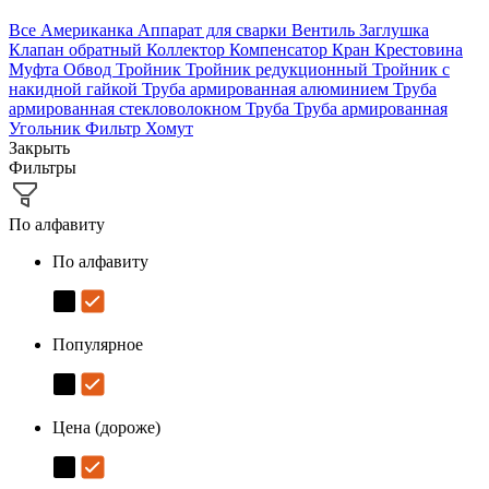
Все
Американка
Аппарат для сварки
Вентиль
Заглушка
Клапан обратный
Коллектор
Компенсатор
Кран
Крестовина
Муфта
Обвод
Тройник
Тройник редукционный
Тройник с
накидной гайкой
Труба армированная алюминием
Труба
армированная стекловолокном
Труба
Труба армированная
Угольник
Фильтр
Хомут
Закрыть
Фильтры
По алфавиту
По алфавиту
Популярное
Цена (дороже)