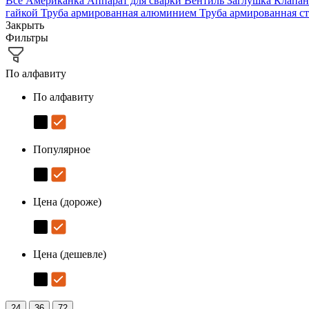
Все
Американка
Аппарат для сварки
Вентиль
Заглушка
Клапан
гайкой
Труба армированная алюминием
Труба армированная с
Закрыть
Фильтры
По алфавиту
По алфавиту
Популярное
Цена (дороже)
Цена (дешевле)
24
36
72