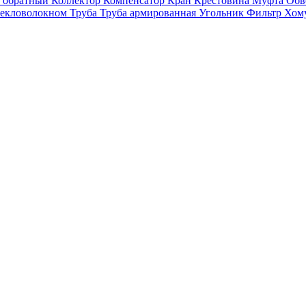
 обратный
Коллектор
Компенсатор
Кран
Крестовина
Муфта
Обв
текловолокном
Труба
Труба армированная
Угольник
Фильтр
Хом