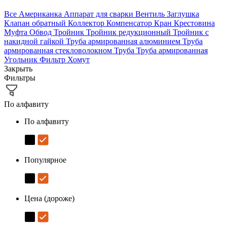
Все
Американка
Аппарат для сварки
Вентиль
Заглушка
Клапан обратный
Коллектор
Компенсатор
Кран
Крестовина
Муфта
Обвод
Тройник
Тройник редукционный
Тройник с
накидной гайкой
Труба армированная алюминием
Труба
армированная стекловолокном
Труба
Труба армированная
Угольник
Фильтр
Хомут
Закрыть
Фильтры
По алфавиту
По алфавиту
Популярное
Цена (дороже)