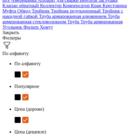
Все
Американка
Аппарат для сварки
Вентиль
Заглушка
Клапан обратный
Коллектор
Компенсатор
Кран
Крестовина
Муфта
Обвод
Тройник
Тройник редукционный
Тройник с
накидной гайкой
Труба армированная алюминием
Труба
армированная стекловолокном
Труба
Труба армированная
Угольник
Фильтр
Хомут
Закрыть
Фильтры
По алфавиту
По алфавиту
Популярное
Цена (дороже)
Цена (дешевле)