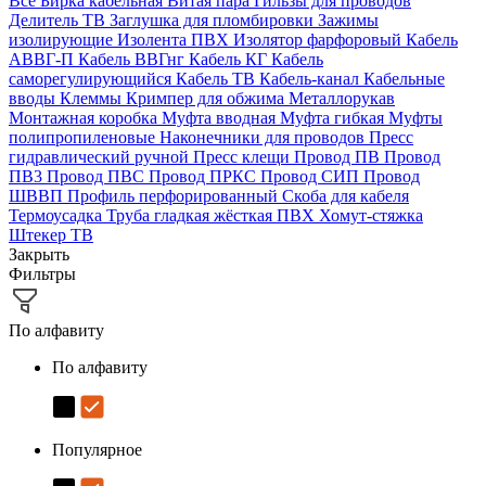
Все
Бирка кабельная
Витая пара
Гильзы для проводов
Делитель ТВ
Заглушка для пломбировки
Зажимы
изолирующие
Изолента ПВХ
Изолятор фарфоровый
Кабель
АВВГ-П
Кабель ВВГнг
Кабель КГ
Кабель
саморегулирующийся
Кабель ТВ
Кабель-канал
Кабельные
вводы
Клеммы
Кримпер для обжима
Металлорукав
Монтажная коробка
Муфта вводная
Муфта гибкая
Муфты
полипропиленовые
Наконечники для проводов
Пресс
гидравлический ручной
Пресс клещи
Провод ПВ
Провод
ПВ3
Провод ПВС
Провод ПРКС
Провод СИП
Провод
ШВВП
Профиль перфорированный
Скоба для кабеля
Термоусадка
Труба гладкая жёсткая ПВХ
Хомут-стяжка
Штекер ТВ
Закрыть
Фильтры
По алфавиту
По алфавиту
Популярное