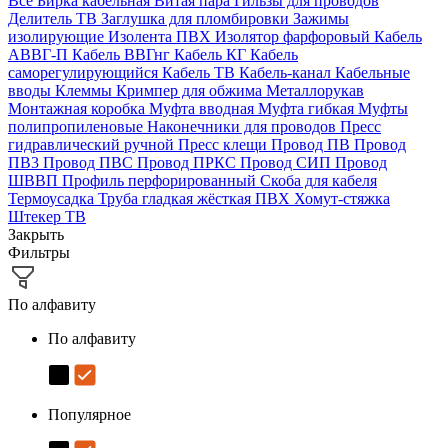
Все
Бирка кабельная
Витая пара
Гильзы для проводов
Делитель ТВ
Заглушка для пломбировки
Зажимы
изолирующие
Изолента ПВХ
Изолятор фарфоровый
Кабель
АВВГ-П
Кабель ВВГнг
Кабель КГ
Кабель
саморегулирующийся
Кабель ТВ
Кабель-канал
Кабельные
вводы
Клеммы
Кримпер для обжима
Металлорукав
Монтажная коробка
Муфта вводная
Муфта гибкая
Муфты
полипропиленовые
Наконечники для проводов
Пресс
гидравлический ручной
Пресс клещи
Провод ПВ
Провод
ПВ3
Провод ПВС
Провод ПРКС
Провод СИП
Провод
ШВВП
Профиль перфорированный
Скоба для кабеля
Термоусадка
Труба гладкая жёсткая ПВХ
Хомут-стяжка
Штекер ТВ
Закрыть
Фильтры
По алфавиту
По алфавиту
Популярное