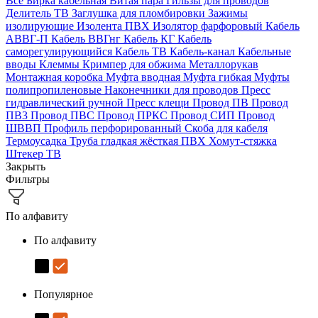
Все
Бирка кабельная
Витая пара
Гильзы для проводов
Делитель ТВ
Заглушка для пломбировки
Зажимы
изолирующие
Изолента ПВХ
Изолятор фарфоровый
Кабель
АВВГ-П
Кабель ВВГнг
Кабель КГ
Кабель
саморегулирующийся
Кабель ТВ
Кабель-канал
Кабельные
вводы
Клеммы
Кримпер для обжима
Металлорукав
Монтажная коробка
Муфта вводная
Муфта гибкая
Муфты
полипропиленовые
Наконечники для проводов
Пресс
гидравлический ручной
Пресс клещи
Провод ПВ
Провод
ПВ3
Провод ПВС
Провод ПРКС
Провод СИП
Провод
ШВВП
Профиль перфорированный
Скоба для кабеля
Термоусадка
Труба гладкая жёсткая ПВХ
Хомут-стяжка
Штекер ТВ
Закрыть
Фильтры
По алфавиту
По алфавиту
Популярное