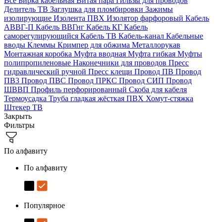
Все
Бирка кабельная
Витая пара
Гильзы для проводов
Делитель ТВ
Заглушка для пломбировки
Зажимы
изолирующие
Изолента ПВХ
Изолятор фарфоровый
Кабель
АВВГ-П
Кабель ВВГнг
Кабель КГ
Кабель
саморегулирующийся
Кабель ТВ
Кабель-канал
Кабельные
вводы
Клеммы
Кримпер для обжима
Металлорукав
Монтажная коробка
Муфта вводная
Муфта гибкая
Муфты
полипропиленовые
Наконечники для проводов
Пресс
гидравлический ручной
Пресс клещи
Провод ПВ
Провод
ПВ3
Провод ПВС
Провод ПРКС
Провод СИП
Провод
ШВВП
Профиль перфорированный
Скоба для кабеля
Термоусадка
Труба гладкая жёсткая ПВХ
Хомут-стяжка
Штекер ТВ
Закрыть
Фильтры
По алфавиту
По алфавиту
Популярное