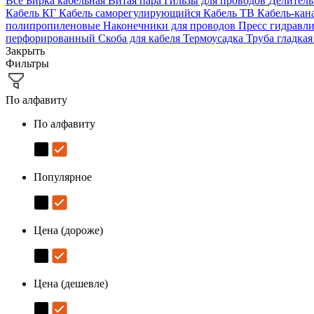
Все
Бирка кабельная
Витая пара
Гильзы для проводов
Делител
Кабель КГ
Кабель саморегулирующийся
Кабель ТВ
Кабель-кан
полипропиленовые
Наконечники для проводов
Пресс гидравл
перфорированный
Скоба для кабеля
Термоусадка
Труба гладка
Закрыть
Фильтры
По алфавиту
По алфавиту
Популярное
Цена (дороже)
Цена (дешевле)