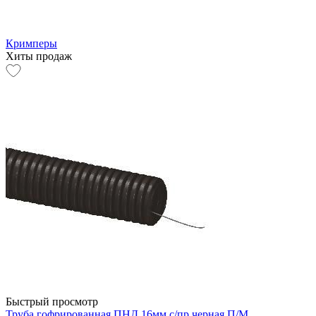
Кримперы
Хиты продаж
Быстрый просмотр
Труба гофрированная ПНД 16мм с/пр черная П/М