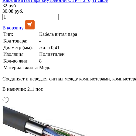
Кабель витая пара внутренний UTP 4*2*0,41 cat5e
32 руб.
30.08 руб.
В корзину
Тип:
Кабель витая пара
Код товара:
-
Диаметр (мм):
жила 0,41
Изоляция:
Полиэтилен
Кол-во жил:
8
Материал жилы:
Медь
Соединяет и передает сигнал между компьютерами, компьютер
В наличии: 211 пог.