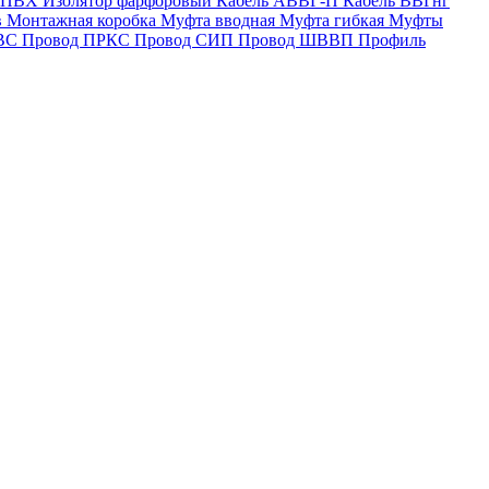
а ПВХ
Изолятор фарфоровый
Кабель АВВГ-П
Кабель ВВГнг
в
Монтажная коробка
Муфта вводная
Муфта гибкая
Муфты
ПВС
Провод ПРКС
Провод СИП
Провод ШВВП
Профиль