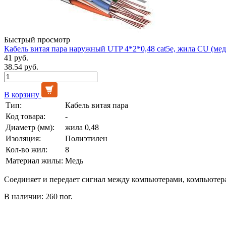
Быстрый просмотр
Кабель витая пара наружный UTP 4*2*0,48 cat5e, жила CU (мед
41 руб.
38.54 руб.
В корзину
Тип:
Кабель витая пара
Код товара:
-
Диаметр (мм):
жила 0,48
Изоляция:
Полиэтилен
Кол-во жил:
8
Материал жилы:
Медь
Соединяет и передает сигнал между компьютерами, компьютер
В наличии: 260 пог.