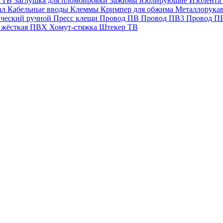
ь ТВ
Заглушка для пломбировки
Зажимы изолирующие
Изолент
ал
Кабельные вводы
Клеммы
Кримпер для обжима
Металлорука
ический ручной
Пресс клещи
Провод ПВ
Провод ПВ3
Провод 
я жёсткая ПВХ
Хомут-стяжка
Штекер ТВ