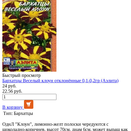
Быстрый просмотр
Бархатцы Веселый клоун отклонённые 0,1-0,2гр (Аэлита)
24 руб.
22.56 руб.
В корзину
Тип:
Бархатцы
ОднЛ "Клоун", лимонно-желт полоски чередуются с
шоколадно-коричнев, высот 70см, диам 6см, может выращ как