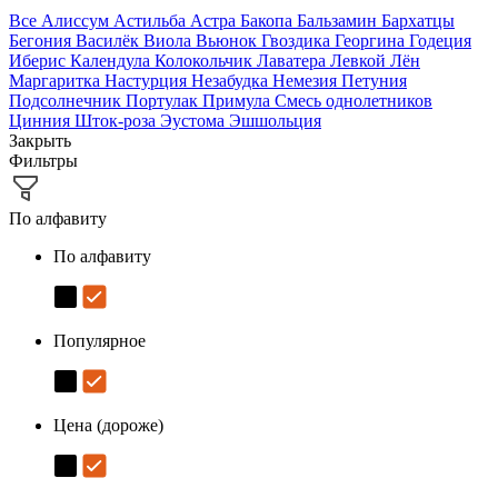
Все
Алиссум
Астильба
Астра
Бакопа
Бальзамин
Бархатцы
Бегония
Василёк
Виола
Вьюнок
Гвоздика
Георгина
Годеция
Иберис
Календула
Колокольчик
Лаватера
Левкой
Лён
Маргаритка
Настурция
Незабудка
Немезия
Петуния
Подсолнечник
Портулак
Примула
Смесь однолетников
Цинния
Шток-роза
Эустома
Эшшольция
Закрыть
Фильтры
По алфавиту
По алфавиту
Популярное
Цена (дороже)