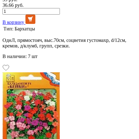
36.66 руб.
В корзину
Тип:
Бархатцы
ОднЛ, прямостояч, выс.70см, соцветия густомахр, d/12см,
кремов, д/клумб, групп, срезки.
В наличии: 7 шт