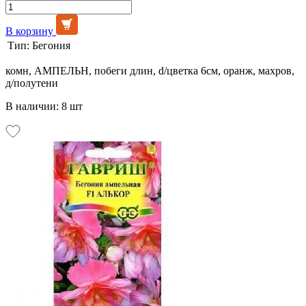
В корзину
Тип:
Бегония
комн, АМПЕЛЬН, побеги длин, d/цветка 6см, оранж, махров,
д/полутени
В наличии: 8 шт