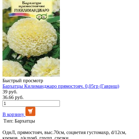
Быстрый просмотр
Бархатцы Килиманджаро прямостояч. 0,05гр (Гавриш)
39 руб.
36.66 руб.
В корзину
Тип:
Бархатцы
ОднЛ, прямостояч, выс.70см, соцветия густомахр, d/12см,
кремов, д/клумб, групп, срезки.