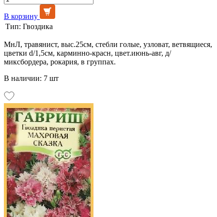
В корзину
Тип:
Гвоздика
МнЛ, травянист, выс.25см, стебли голые, узловат, ветвящиеся,
цветки d/1,5см, карминно-красн, цвет.июнь-авг, д/
миксбордера, рокария, в группах.
В наличии: 7 шт