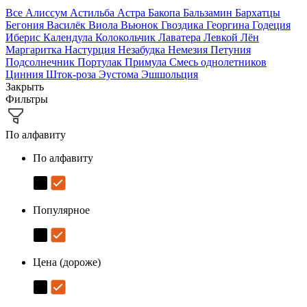
Все
Алиссум
Астильба
Астра
Бакопа
Бальзамин
Бархатцы
Бегония
Василёк
Виола
Вьюнок
Гвоздика
Георгина
Годеция
Иберис
Календула
Колокольчик
Лаватера
Левкой
Лён
Маргаритка
Настурция
Незабудка
Немезия
Петуния
Подсолнечник
Портулак
Примула
Смесь однолетников
Цинния
Шток-роза
Эустома
Эшшольция
Закрыть
Фильтры
По алфавиту
По алфавиту
Популярное
Цена (дороже)