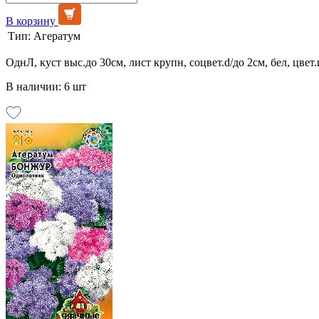
В корзину
Тип:
Агератум
ОднЛ, куст выс.до 30см, лист крупн, соцвет.d/до 2см, бел, цвет
В наличии: 6 шт