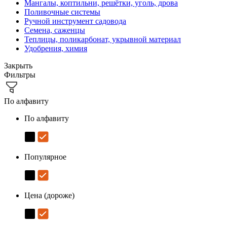
Мангалы, коптильни, решётки, уголь, дрова
Поливочные системы
Ручной инструмент садовода
Семена, саженцы
Теплицы, поликарбонат, укрывной материал
Удобрения, химия
Закрыть
Фильтры
По алфавиту
По алфавиту
Популярное
Цена (дороже)