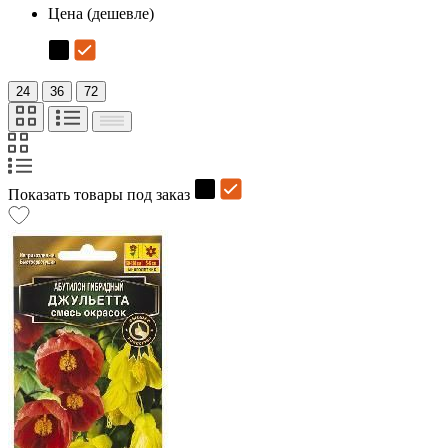
Цена (дешевле)
24
36
72
Показать товары под заказ