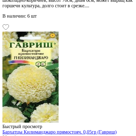
шоколадно-коричнев, высот 70см, диам 6см, может выращ как
горшечн культура, долго стоит в срезке....
В наличии: 6 шт
Быстрый просмотр
Бархатцы Килиманджаро прямостояч. 0,05гр (Гавриш)