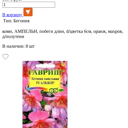
В корзину
Тип:
Бегония
комн, АМПЕЛЬН, побеги длин, d/цветка 6см, оранж, махров,
д/полутени
В наличии: 8 шт