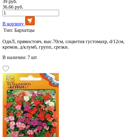
39 руб.
36.66 руб.
В корзину
Тип:
Бархатцы
ОднЛ, прямостояч, выс.70см, соцветия густомахр, d/12см,
кремов, д/клумб, групп, срезки.
В наличии: 7 шт