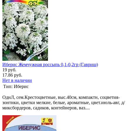
Иберис Жемчужная россыпь 0,1-0,2гр (Гавриш)
19 руб.
17.86 руб.
Нет в наличии
Тип:
Иберис
ОднЛ, сем.Крестоцветные, выс.40см, компактн, соцветия-
зонтики, цветки мелкие, белые, ароматные, цвет.июль-авг, д/
миксбордеров, садиков, контейнеров, ваз....