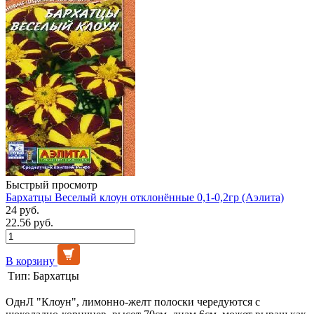
Быстрый просмотр
Бархатцы Веселый клоун отклонённые 0,1-0,2гр (Аэлита)
24 руб.
22.56 руб.
В корзину
Тип:
Бархатцы
ОднЛ "Клоун", лимонно-желт полоски чередуются с