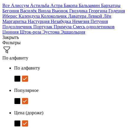
Все
Алиссум
Астильба
Астра
Бакопа
Бальзамин
Бархатцы
Бегония
Василёк
Виола
Вьюнок
Гвоздика
Георгина
Годеция
Иберис
Календула
Колокольчик
Лаватера
Левкой
Лён
Маргаритка
Настурция
Незабудка
Немезия
Петуния
Подсолнечник
Портулак
Примула
Смесь однолетников
Цинния
Шток-роза
Эустома
Эшшольция
Закрыть
Фильтры
По алфавиту
По алфавиту
Популярное
Цена (дороже)