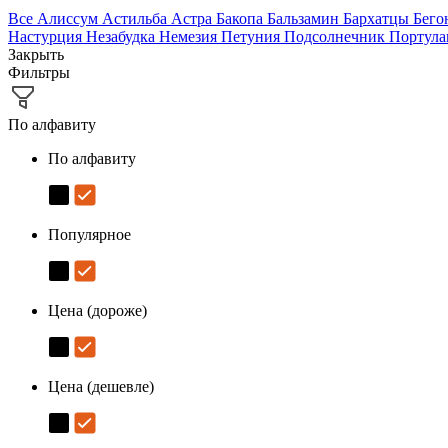
Все
Алиссум
Астильба
Астра
Бакопа
Бальзамин
Бархатцы
Бего
Настурция
Незабудка
Немезия
Петуния
Подсолнечник
Портул
Закрыть
Фильтры
По алфавиту
По алфавиту
Популярное
Цена (дороже)
Цена (дешевле)