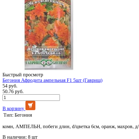
Быстрый просмотр
Бегония Афродита ампельная F1 5шт (Гавриш)
54 руб.
50.76 руб.
В корзину
Тип:
Бегония
комн, АМПЕЛЬН, побеги длин, d/цветка 6см, оранж, махров, д
В наличии: 8 шт