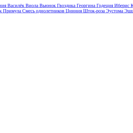
ния
Василёк
Виола
Вьюнок
Гвоздика
Георгина
Годеция
Иберис
ак
Примула
Смесь однолетников
Цинния
Шток-роза
Эустома
Эшш