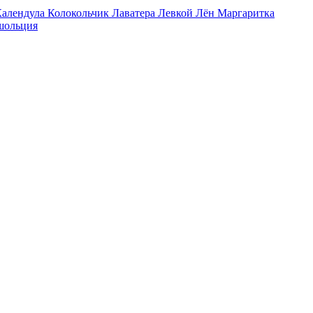
Календула
Колокольчик
Лаватера
Левкой
Лён
Маргаритка
ольция