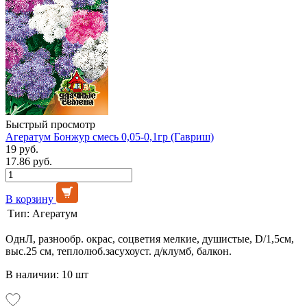
Быстрый просмотр
Агератум Бонжур смесь 0,05-0,1гр (Гавриш)
19 руб.
17.86 руб.
В корзину
Тип:
Агератум
ОднЛ, разнообр. окрас, соцветия мелкие, душистые, D/1,5см,
выс.25 см, теплолюб.засухоуст. д/клумб, балкон.
В наличии: 10 шт