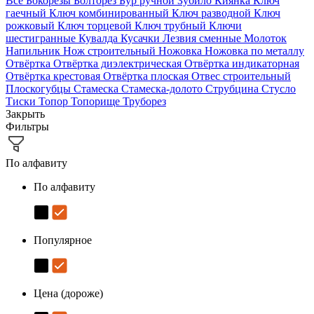
Все
Бокорезы
Болторез
Бур ручной
Зубило
Киянка
Ключ
гаечный
Ключ комбинированный
Ключ разводной
Ключ
рожковый
Ключ торцевой
Ключ трубный
Ключи
шестигранные
Кувалда
Кусачки
Лезвия сменные
Молоток
Напильник
Нож строительный
Ножовка
Ножовка по металлу
Отвёртка
Отвёртка диэлектрическая
Отвёртка индикаторная
Отвёртка крестовая
Отвёртка плоская
Отвес строительный
Плоскогубцы
Стамеска
Стамеска-долото
Струбцина
Стусло
Тиски
Топор
Топорище
Труборез
Закрыть
Фильтры
По алфавиту
По алфавиту
Популярное
Цена (дороже)