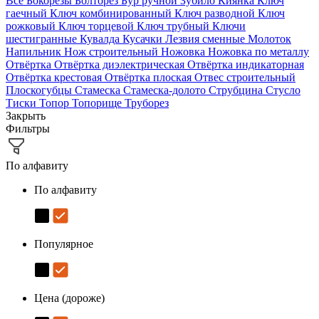
Все
Бокорезы
Болторез
Бур ручной
Зубило
Киянка
Ключ
гаечный
Ключ комбинированный
Ключ разводной
Ключ
рожковый
Ключ торцевой
Ключ трубный
Ключи
шестигранные
Кувалда
Кусачки
Лезвия сменные
Молоток
Напильник
Нож строительный
Ножовка
Ножовка по металлу
Отвёртка
Отвёртка диэлектрическая
Отвёртка индикаторная
Отвёртка крестовая
Отвёртка плоская
Отвес строительный
Плоскогубцы
Стамеска
Стамеска-долото
Струбцина
Стусло
Тиски
Топор
Топорище
Труборез
Закрыть
Фильтры
По алфавиту
По алфавиту
Популярное
Цена (дороже)