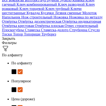
Все
Бокорезы
Болторез
Бур ручной
Зубило
Киянка
Ключ
гаечный
Ключ комбинированный
Ключ разводной
Ключ
рожковый
Ключ торцевой
Ключ трубный
Ключи
шестигранные
Кувалда
Кусачки
Лезвия сменные
Молоток
Напильник
Нож строительный
Ножовка
Ножовка по металлу
Отвёртка
Отвёртка диэлектрическая
Отвёртка индикаторная
Отвёртка крестовая
Отвёртка плоская
Отвес строительный
Плоскогубцы
Стамеска
Стамеска-долото
Струбцина
Стусло
Тиски
Топор
Топорище
Труборез
Закрыть
Фильтры
По алфавиту
По алфавиту
Популярное
Цена (дороже)