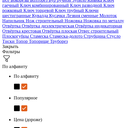
Все
Бокорезы
Болторез
Бур ручной
Зубило
Киянка
Ключ
гаечный
Ключ комбинированный
Ключ разводной
Ключ
рожковый
Ключ торцевой
Ключ трубный
Ключи
шестигранные
Кувалда
Кусачки
Лезвия сменные
Молоток
Напильник
Нож строительный
Ножовка
Ножовка по металлу
Отвёртка
Отвёртка диэлектрическая
Отвёртка индикаторная
Отвёртка крестовая
Отвёртка плоская
Отвес строительный
Плоскогубцы
Стамеска
Стамеска-долото
Струбцина
Стусло
Тиски
Топор
Топорище
Труборез
Закрыть
Фильтры
По алфавиту
По алфавиту
Популярное
Цена (дороже)