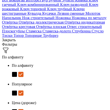
Все
Бокорезы
Болторез
Бур ручной
Зубило
Киянка
Ключ
гаечный
Ключ комбинированный
Ключ разводной
Ключ
рожковый
Ключ торцевой
Ключ трубный
Ключи
шестигранные
Кувалда
Кусачки
Лезвия сменные
Молоток
Напильник
Нож строительный
Ножовка
Ножовка по металлу
Отвёртка
Отвёртка диэлектрическая
Отвёртка индикаторная
Отвёртка крестовая
Отвёртка плоская
Отвес строительный
Плоскогубцы
Стамеска
Стамеска-долото
Струбцина
Стусло
Тиски
Топор
Топорище
Труборез
Закрыть
Фильтры
По алфавиту
По алфавиту
Популярное
Цена (дороже)