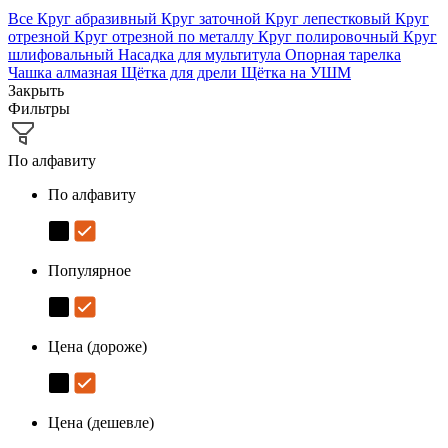
Все
Круг абразивный
Круг заточной
Круг лепестковый
Круг
отрезной
Круг отрезной по металлу
Круг полировочный
Круг
шлифовальный
Насадка для мультитула
Опорная тарелка
Чашка алмазная
Щётка для дрели
Щётка на УШМ
Закрыть
Фильтры
По алфавиту
По алфавиту
Популярное
Цена (дороже)
Цена (дешевле)