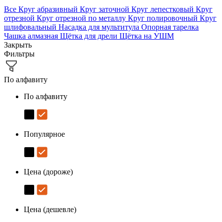
Все
Круг абразивный
Круг заточной
Круг лепестковый
Круг
отрезной
Круг отрезной по металлу
Круг полировочный
Круг
шлифовальный
Насадка для мультитула
Опорная тарелка
Чашка алмазная
Щётка для дрели
Щётка на УШМ
Закрыть
Фильтры
По алфавиту
По алфавиту
Популярное
Цена (дороже)
Цена (дешевле)