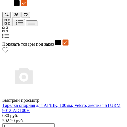
24
36
72
Показать товары под заказ
Быстрый просмотр
Тарелка опорная для АГШК, 100мм, Velcro, жесткая STURM
9012-AD100H
630 руб.
592.20 руб.