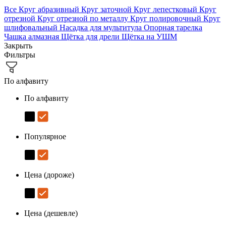
Все
Круг абразивный
Круг заточной
Круг лепестковый
Круг
отрезной
Круг отрезной по металлу
Круг полировочный
Круг
шлифовальный
Насадка для мультитула
Опорная тарелка
Чашка алмазная
Щётка для дрели
Щётка на УШМ
Закрыть
Фильтры
По алфавиту
По алфавиту
Популярное
Цена (дороже)
Цена (дешевле)