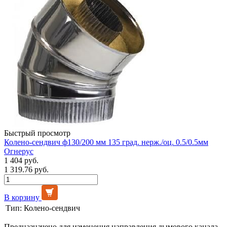
Быстрый просмотр
Колено-сендвич ф130/200 мм 135 град. нерж./оц. 0.5/0.5мм
Огнерус
1 404 руб.
1 319.76 руб.
В корзину
Тип:
Колено-сендвич
Предназначено для изменения направления дымового канала