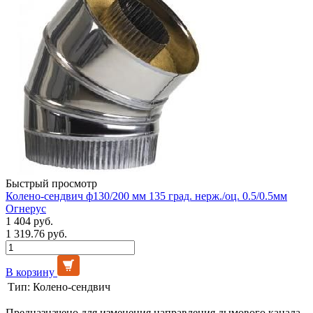
Быстрый просмотр
Колено-сендвич ф130/200 мм 135 град. нерж./оц. 0.5/0.5мм
Огнерус
1 404 руб.
1 319.76 руб.
В корзину
Тип:
Колено-сендвич
Предназначено для изменения направления дымового канала