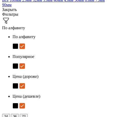
Все
100мм
25мм
32мм
35мм
40мм
45мм
50мм
63мм
75мм
90мм
Закрыть
Фильтры
По алфавиту
По алфавиту
Популярное
Цена (дороже)
Цена (дешевле)
24
36
72