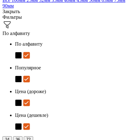
Все
100мм
25мм
32мм
35мм
40мм
45мм
50мм
63мм
75мм
90мм
Закрыть
Фильтры
По алфавиту
По алфавиту
Популярное
Цена (дороже)
Цена (дешевле)
24
36
72