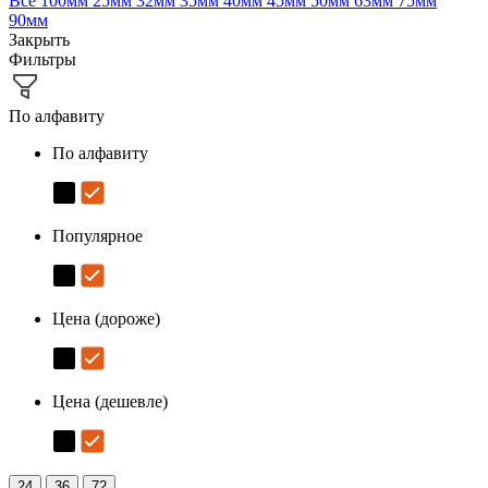
Все
100мм
25мм
32мм
35мм
40мм
45мм
50мм
63мм
75мм
90мм
Закрыть
Фильтры
По алфавиту
По алфавиту
Популярное
Цена (дороже)
Цена (дешевле)
24
36
72