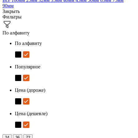
Все
100мм
25мм
32мм
35мм
40мм
45мм
50мм
63мм
75мм
90мм
Закрыть
Фильтры
По алфавиту
По алфавиту
Популярное
Цена (дороже)
Цена (дешевле)
24
36
72