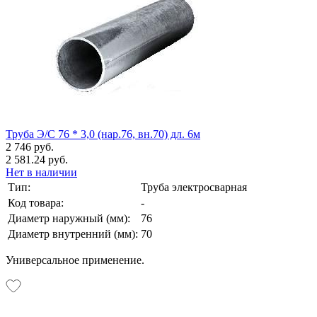
Труба Э/С 76 * 3,0 (нар.76, вн.70) дл. 6м
2 746 руб.
2 581.24 руб.
Нет в наличии
Тип:
Труба электросварная
Код товара:
-
Диаметр наружный (мм):
76
Диаметр внутренний (мм):
70
Универсальное применение.