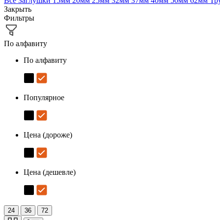
Все
Заглушки
15мм
20мм
25мм
32мм
37мм
40мм
50мм
62мм
Тр
Закрыть
Фильтры
По алфавиту
По алфавиту
Популярное
Цена (дороже)
Цена (дешевле)
24
36
72