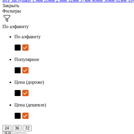
Все
Заглушки
15мм
20мм
25мм
32мм
37мм
40мм
50мм
62мм
Тр
Закрыть
Фильтры
По алфавиту
По алфавиту
Популярное
Цена (дороже)
Цена (дешевле)
24
36
72