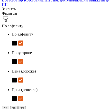
Все
Аэратор
Крестовина ПП
Люк для канализации
Манжеты д
ПП
Закрыть
Фильтры
По алфавиту
По алфавиту
Популярное
Цена (дороже)
Цена (дешевле)
24
36
72