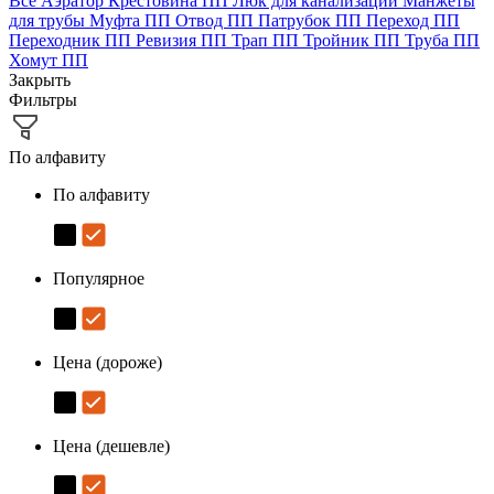
Все
Аэратор
Крестовина ПП
Люк для канализации
Манжеты
для трубы
Муфта ПП
Отвод ПП
Патрубок ПП
Переход ПП
Переходник ПП
Ревизия ПП
Трап ПП
Тройник ПП
Труба ПП
Хомут ПП
Закрыть
Фильтры
По алфавиту
По алфавиту
Популярное
Цена (дороже)
Цена (дешевле)