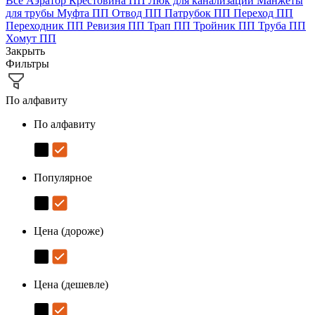
Все
Аэратор
Крестовина ПП
Люк для канализации
Манжеты
для трубы
Муфта ПП
Отвод ПП
Патрубок ПП
Переход ПП
Переходник ПП
Ревизия ПП
Трап ПП
Тройник ПП
Труба ПП
Хомут ПП
Закрыть
Фильтры
По алфавиту
По алфавиту
Популярное
Цена (дороже)
Цена (дешевле)