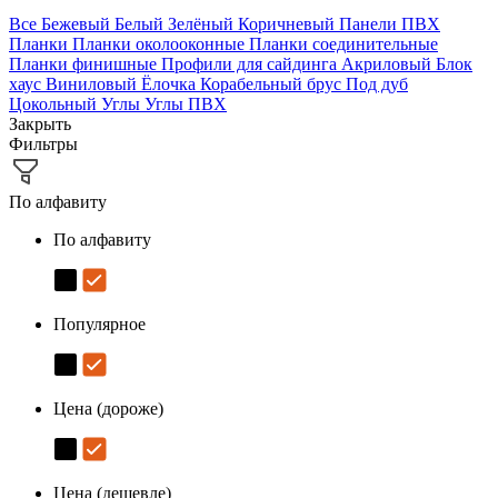
Все
Бежевый
Белый
Зелёный
Коричневый
Панели ПВХ
Планки
Планки околооконные
Планки соединительные
Планки финишные
Профили для сайдинга
Акриловый
Блок
хаус
Виниловый
Ёлочка
Корабельный брус
Под дуб
Цокольный
Углы
Углы ПВХ
Закрыть
Фильтры
По алфавиту
По алфавиту
Популярное
Цена (дороже)
Цена (дешевле)