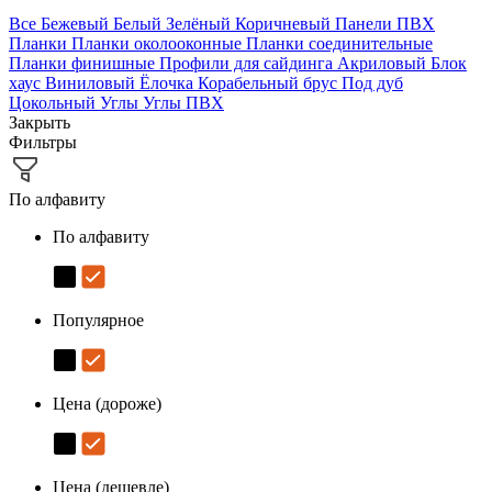
Все
Бежевый
Белый
Зелёный
Коричневый
Панели ПВХ
Планки
Планки околооконные
Планки соединительные
Планки финишные
Профили для сайдинга
Акриловый
Блок
хаус
Виниловый
Ёлочка
Корабельный брус
Под дуб
Цокольный
Углы
Углы ПВХ
Закрыть
Фильтры
По алфавиту
По алфавиту
Популярное
Цена (дороже)
Цена (дешевле)