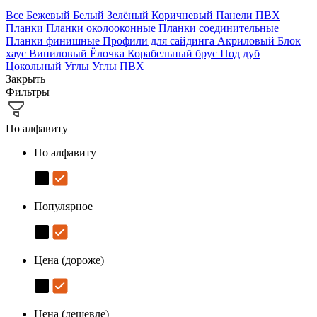
Все
Бежевый
Белый
Зелёный
Коричневый
Панели ПВХ
Планки
Планки околооконные
Планки соединительные
Планки финишные
Профили для сайдинга
Акриловый
Блок
хаус
Виниловый
Ёлочка
Корабельный брус
Под дуб
Цокольный
Углы
Углы ПВХ
Закрыть
Фильтры
По алфавиту
По алфавиту
Популярное
Цена (дороже)
Цена (дешевле)