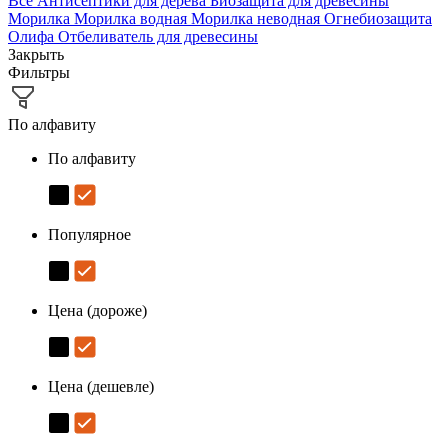
Все
Антисептики для дерева
Биозащита для древесины
Морилка
Морилка водная
Морилка неводная
Огнебиозащита
Олифа
Отбеливатель для древесины
Закрыть
Фильтры
По алфавиту
По алфавиту
Популярное
Цена (дороже)
Цена (дешевле)