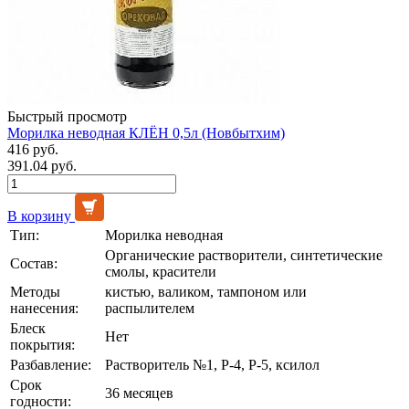
Быстрый просмотр
Морилка неводная КЛЁН 0,5л (Новбытхим)
416 руб.
391.04 руб.
В корзину
Тип:
Морилка неводная
Органические растворители, синтетические
Состав:
смолы, красители
Методы
кистью, валиком, тампоном или
нанесения:
распылителем
Блеск
Нет
покрытия:
Разбавление:
Растворитель №1, Р-4, Р-5, ксилол
Срок
36 месяцев
годности: