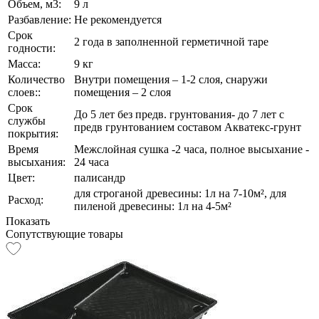
Объем, м3:
9 л
Разбавление:
Не рекомендуется
Срок
2 года в заполненной герметичной таре
годности:
Масса:
9 кг
Количество
Внутри помещения – 1-2 слоя, снаружи
слоев::
помещения – 2 слоя
Срок
До 5 лет без предв. грунтования- до 7 лет с
службы
предв грунтованием составом Акватекс-грунт
покрытия:
Время
Межслойная сушка -2 часа, полное высыхание -
высыхания:
24 часа
Цвет:
палисандр
для строганой древесины: 1л на 7-10м², для
Расход:
пиленой древесины: 1л на 4-5м²
Показать
Сопутствующие товары