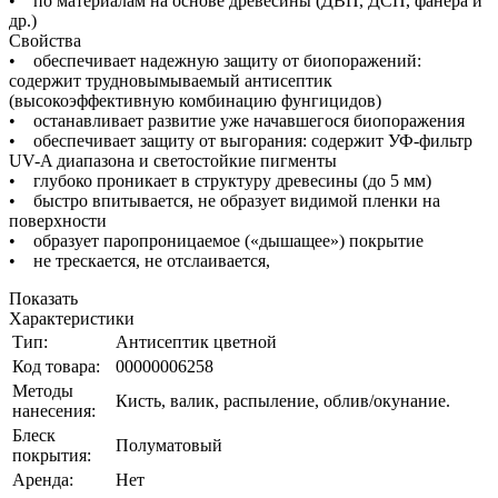
• по материалам на основе древесины (ДВП, ДСП, фанера и
др.)
Свойства
• обеспечивает надежную защиту от биопоражений:
содержит трудновымываемый антисептик
(высокоэффективную комбинацию фунгицидов)
• останавливает развитие уже начавшегося биопоражения
• обеспечивает защиту от выгорания: содержит УФ-фильтр
UV-A диапазона и светостойкие пигменты
• глубоко проникает в структуру древесины (до 5 мм)
• быстро впитывается, не образует видимой пленки на
поверхности
• образует паропроницаемое («дышащее») покрытие
• не трескается, не отслаивается,
Показать
Характеристики
Тип:
Антисептик цветной
Код товара:
00000006258
Методы
Кисть, валик, распыление, облив/окунание.
нанесения:
Блеск
Полуматовый
покрытия:
Аренда:
Нет