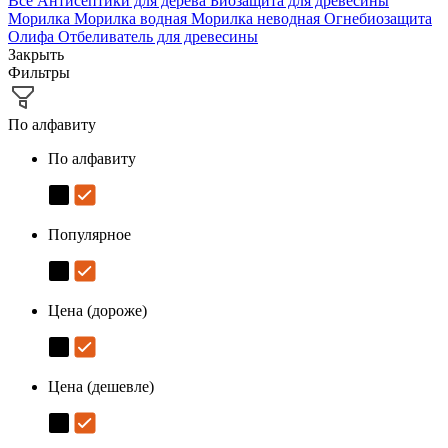
Все
Антисептики для дерева
Биозащита для древесины
Морилка
Морилка водная
Морилка неводная
Огнебиозащита
Олифа
Отбеливатель для древесины
Закрыть
Фильтры
По алфавиту
По алфавиту
Популярное
Цена (дороже)
Цена (дешевле)