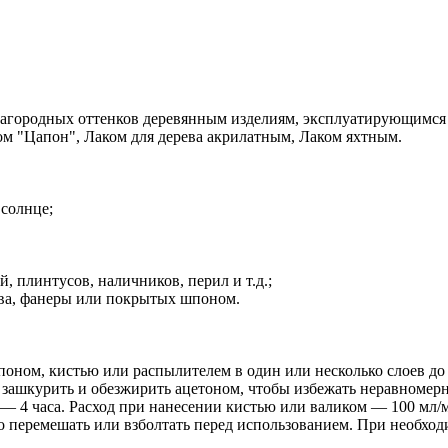
лагородных оттенков деревянным изделиям, эксплуатирующимся
м "Цапон", Лаком для дерева акрилатным, Лаком яхтным.
 солнце;
, плинтусов, наличников, перил и т.д.;
ева, фанеры или покрытых шпоном.
оном, кистью или распылителем в один или несколько слоeв до
 зашкурить и обезжирить ацетоном, чтобы избежать неравноме
 4 часа. Расход при нанесении кистью или валиком — 100 мл/м
 перемешать или взболтать перед использованием. При необходи