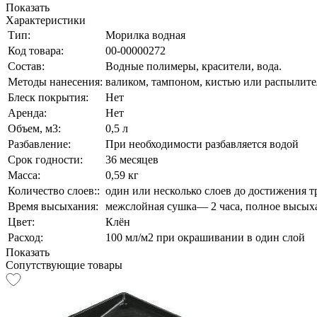
Показать
Характеристики
Тип:
Морилка водная
Код товара:
00-00000272
Состав:
Водные полимеры, красители, вода.
Методы нанесения:
валиком, тампоном, кистью или распылит
Блеск покрытия:
Нет
Аренда:
Нет
Объем, м3:
0,5 л
Разбавление:
При необходимости разбавляется водой
Срок годности:
36 месяцев
Масса:
0,59 кг
Количество слоев::
один или несколько слоeв до достижения 
Время высыхания:
межслойная сушка— 2 часа, полное высыха
Цвет:
Клён
Расход:
100 мл/м2 при окрашивании в один слой
Показать
Сопутствующие товары